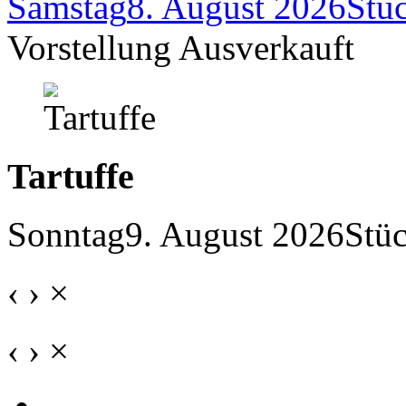
Samstag
8. August 2026
Stü
Vorstellung Ausverkauft
Tartuffe
Sonntag
9. August 2026
Stü
‹
›
×
‹
›
×