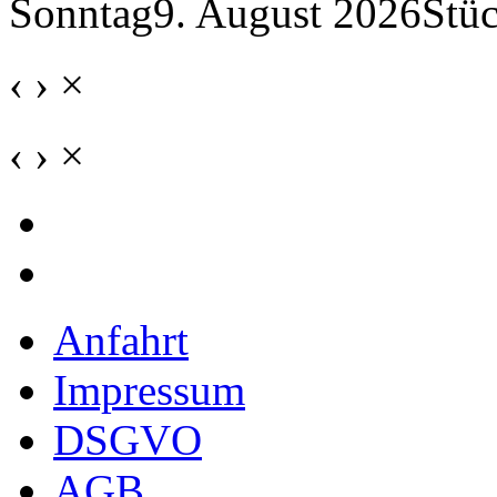
Sonntag
9. August 2026
Stü
‹
›
×
‹
›
×
Anfahrt
Impressum
DSGVO
AGB